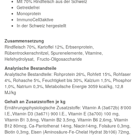
Mit 70% Rindfleisch aus der Schweiz
Getreidefrei
Monoprotein
ImmunoCell3aktive
In der Schweiz hergestellt
Zusammensetzung
Rindfleisch 70%, Kartoffel 12%, Erbsenprotein,
Rübentrockenschnitzel, Spurenelemente, Vitamine,
Hefehydrolysat, Fructo-Oligosaccharide
Analytische Bestandteile
Analytische Bestandteile: Rohprotein 26%, Rohfett 15%, Rohfaser
4%, Rohasche 5%, Feuchtigkeit bis 30%, Kalzium 1,5%, Phosphor
1,0%, Natrium 0,3%, Metabolische Energie 3059 kcal/kg, 12,8
MJ/kg
Gehalt an Zusatzstoffen je kg
Ernährungsphysiologische Zusatzstoffe: Vitamin A (3a672b) 8‘000
I.E.,Vitamin D3 (3a671) 900 I.E., Vitamin E (3a700) 100 mg,
Vitamin B1 3,8mg, Vitamin B2 3,5mg, Vitamin B6 2,6mg, Vitamin
B12 80mcg, Ca-Pantothenat 14mg, Niacin14mg, Folsäure 0,3mg,
Biotin 0,3mg, Eisen (Aminosäure-Fe-Chelat Hydrat 3b106) 72mg,