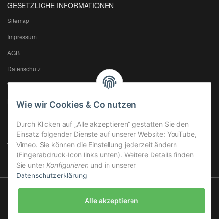
GESETZLICHE INFORMATIONEN
Sitemap
Impressum
AGB
Datenschutz
Widerrufsrecht
Batteriegesetzhinweise
Wie wir Cookies & Co nutzen
Durch Klicken auf „Alle akzeptieren“ gestatten Sie den
BARF INFO'S
Einsatz folgender Dienste auf unserer Website: YouTube,
Vimeo. Sie können die Einstellung jederzeit ändern
Terminplan BARF-Bestellungen
(Fingerabdruck-Icon links unten). Weitere Details finden
Sie unter
Konfigurieren
und in unserer
Datenschutzerklärung
.
Alle akzeptieren