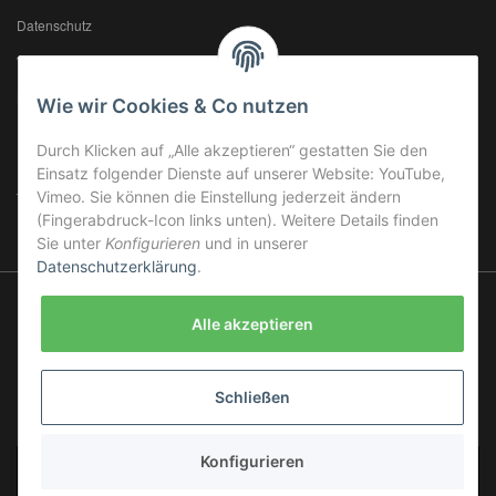
Datenschutz
Widerrufsrecht
Batteriegesetzhinweise
Wie wir Cookies & Co nutzen
Durch Klicken auf „Alle akzeptieren“ gestatten Sie den
BARF INFO'S
Einsatz folgender Dienste auf unserer Website: YouTube,
Vimeo. Sie können die Einstellung jederzeit ändern
Terminplan BARF-Bestellungen
(Fingerabdruck-Icon links unten). Weitere Details finden
Sie unter
Konfigurieren
und in unserer
Datenschutzerklärung
.
Alle akzeptieren
Schließen
*
Alle Preise inkl. gesetzlicher USt., zzgl.
Versand
Konfigurieren
Powered by
JTL-Shop